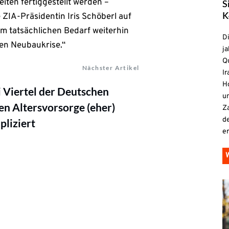
iten fertiggestellt werden –
S
K
 ZIA-Präsidentin Iris Schöberl auf
um tatsächlichen Bedarf weiterhin
D
ten Neubaukrise.“
ja
Qu
Nächster Artikel
Ir
H
 Viertel der Deutschen
un
en Altersvorsorge (eher)
Z
d
liziert
e