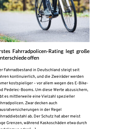
rstes Fahrradpolicen-Rating legt große
nterschiede offen
r Fahrradbestand in Deutschland steigt seit
hren kontinuierlich, und die Zweiräder werden
mmer kostspieliger – vor allem wegen des E-Bike-
nd Pedelec-Booms. Um diese Werte abzusichern,
bt es mittlerweile eine Vielzahl spezieller
ahrradpolicen. Zwar decken auch
ausratversicherungen in der Regel
hrraddiebstahl ab. Der Schutz hat aber meist
nge Grenzen, während Kaskoschäden etwa durch