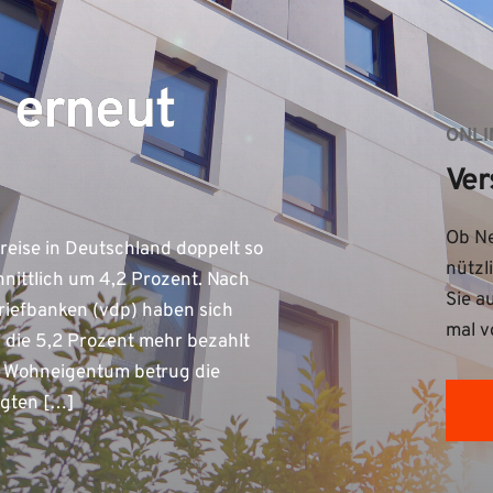
 erneut
ONLI
Ver
Ob Ne
eise in Deutschland doppelt so
nützl
hnittlich um 4,2 Prozent. Nach
Sie a
iefbanken (vdp) haben sich
mal v
 die 5,2 Prozent mehr bezahlt
m Wohneigentum betrug die
egten […]