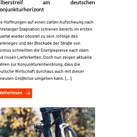
ilberstreif am deutschen
onjunkturhorizont
ie Hoffnungen auf einen zarten Aufschwung nach
hrelanger Stagnation schienen bereits im ersten
artal wieder obsolet zu sein. Infolge des
ankrieges und der Blockade der Straße von
ormus schnellten die Energiepreise nach oben
d rissen Lieferketten. Doch nun zeigen aktuelle
ahlen zur Konjunkturentwicklung, dass die
eutsche Wirtschaft durchaus auch mit dieser
rneuten Großkrise umgehen kann. […]
Weiterlesen