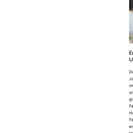
E
U
De
Ja
i
u
gi
F
H
Fa
e