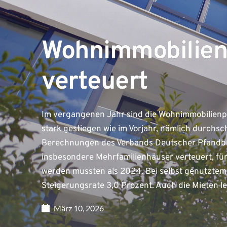
Wohnimmobilien
verteuert
Im vergangenen Jahr sind die Wohnimmobilienpr
stark gestiegen wie im Vorjahr, nämlich durchsc
Berechnungen des Verbands Deutscher Pfandbr
insbesondere Mehrfamilienhäuser verteuert, für
werden mussten als 2024. Bei selbst genutzte
Steigerungsrate 3,0 Prozent. Auch die Mieten l
März 10, 2026