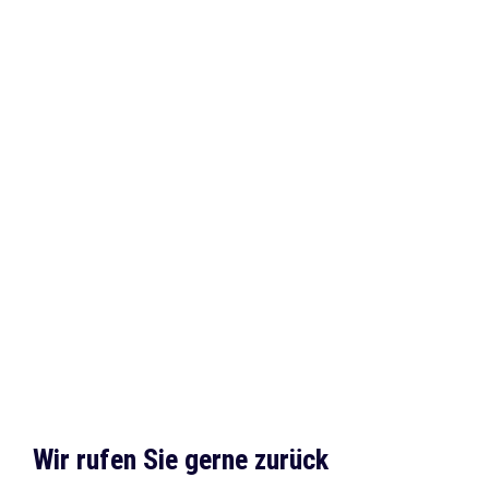
Makler
Bewertungen
auf
werkenntdenBESTEN.de
Wir rufen Sie gerne zurück 