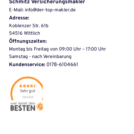
Schmitz 
Versicherungsmakler
E-Mail: info@der-top-makler.de 
Adresse:
Koblenzer Str. 61b
54516 Wittlich
Öffnungszeiten:
Montag bis Freitag von 09:00 Uhr – 17:00 Uhr
Samstag - nach Vereinbarung
Kundenservice:
 0178-6104661
Sehr gut
08/2026
Schmitz
Versicherungsmakler
- Der-Top-Makler
hat
4.72
von
5
Sternen |
28
Schmitz
Versicherungsmakler
- Der-Top-
Makler
Bewertungen