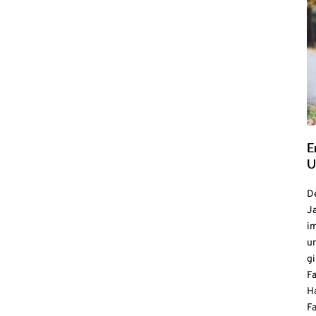
E
U
De
Ja
i
u
gi
F
H
Fa