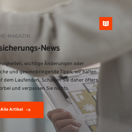
NE-MAGAZIN
sicherungs-News
uigkeiten, wichtige Änderungen oder 
iche und gewinnbringende Tipps, wir halten 
uf dem Laufenden. Schauen Sie daher öfters 
orbei und verpassen Sie nichts.
Alle Artikel