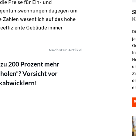
die Preise für Ein- und
r Eigentumswohnungen dagegen um
S
K
e Zahlen wesentlich auf das hohe
eeffiziente Gebäude immer
D
ja
Qu
Nächster Artikel
Ir
H
 zu 200 Prozent mehr
un
holen“? Vorsicht vor
Z
d
kabwicklern!
e