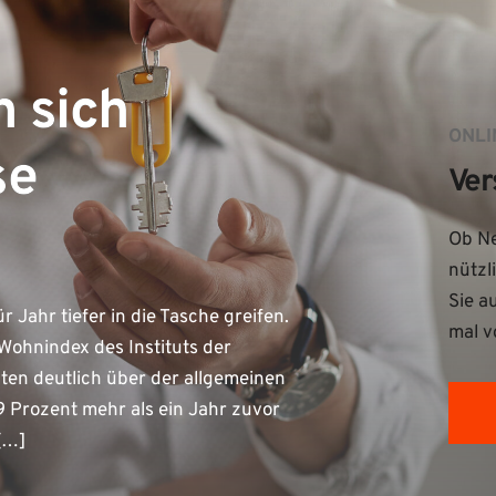
n sich
ONLI
se
Ver
Ob Ne
nützl
Sie a
Jahr tiefer in die Tasche greifen.
mal v
Wohnindex des Instituts der
ten deutlich über der allgemeinen
9 Prozent mehr als ein Jahr zuvor
 […]