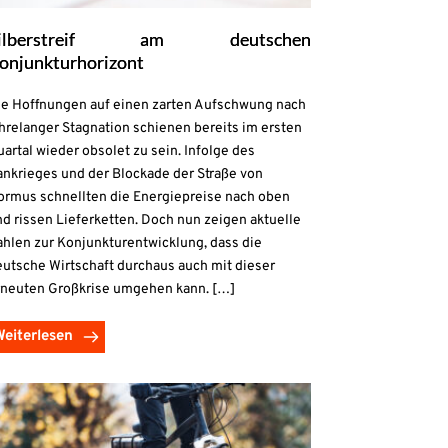
ilberstreif am deutschen
onjunkturhorizont
ie Hoffnungen auf einen zarten Aufschwung nach
hrelanger Stagnation schienen bereits im ersten
artal wieder obsolet zu sein. Infolge des
ankrieges und der Blockade der Straße von
ormus schnellten die Energiepreise nach oben
d rissen Lieferketten. Doch nun zeigen aktuelle
ahlen zur Konjunkturentwicklung, dass die
eutsche Wirtschaft durchaus auch mit dieser
rneuten Großkrise umgehen kann. […]
Weiterlesen