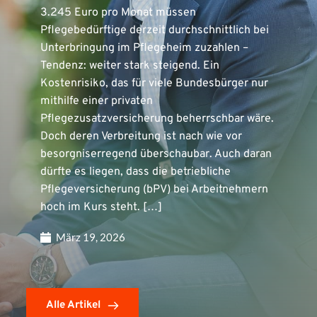
3.245 Euro pro Monat müssen
Pflegebedürftige derzeit durchschnittlich bei
Unterbringung im Pflegeheim zuzahlen –
Tendenz: weiter stark steigend. Ein
Kostenrisiko, das für viele Bundesbürger nur
mithilfe einer privaten
Pflegezusatzversicherung beherrschbar wäre.
Doch deren Verbreitung ist nach wie vor
besorgniserregend überschaubar. Auch daran
dürfte es liegen, dass die betriebliche
Pflegeversicherung (bPV) bei Arbeitnehmern
hoch im Kurs steht. […]
März 19, 2026
Alle Artikel