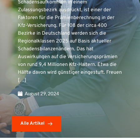
Schadensaufkommen in einem
Zulassungsbezirk ausdrückt, ist einer der
Faktoren für die Prämienberechnung in der
Kfz-Versicherung. Für 108 der circa 400
Bezirke in Deutschland werden sich die
Regionalklassen 2025 auf Basis aktueller
Schadensbilanzenändern. Das hat
Auswirkungen auf die Versicherungsprämien
von rund 9,4 Millionen Kfz-Haltern. Etwa die
Hälfte davon wird günstiger eingestuft. Freuen
[…]
August 29, 2024
Alle Artikel